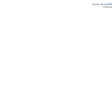
Creato da
phpB
Traduzi