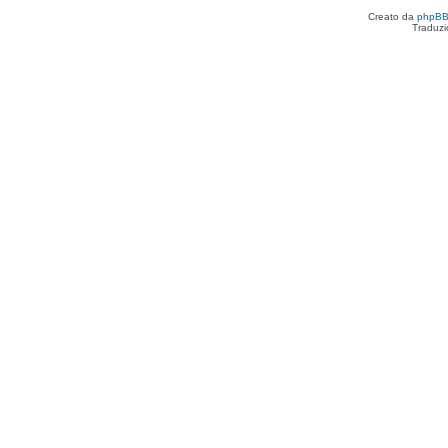
Creato da
phpB
Traduzi