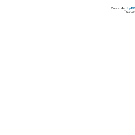
Creato da
phpB
Traduzi