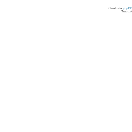
Creato da
phpB
Traduzi