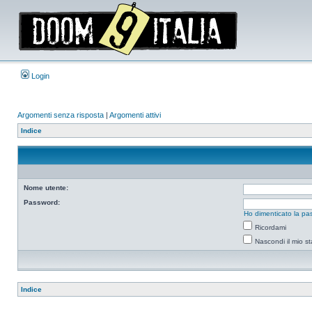
Login
Argomenti senza risposta
|
Argomenti attivi
Indice
Nome utente:
Password:
Ho dimenticato la pa
Ricordami
Nascondi il mio s
Indice