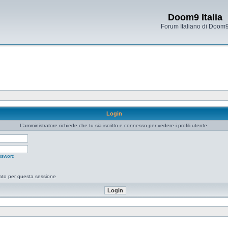
Doom9 Italia
Forum Italiano di Doom
Login
L’amministratore richiede che tu sia iscritto e connesso per vedere i profili utente.
ssword
tato per questa sessione