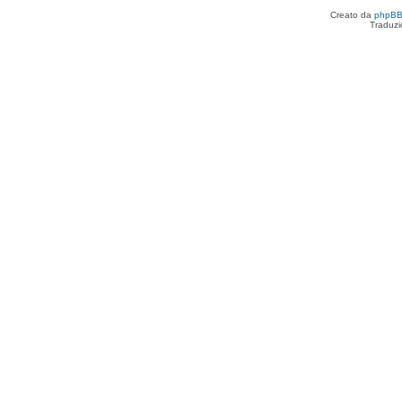
Creato da
phpB
Traduzi