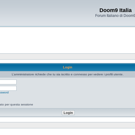
Doom9 Italia
Forum Italiano di Doom
Login
L’amministratore richiede che tu sia iscritto e connesso per vedere i profili utente.
ssword
tato per questa sessione