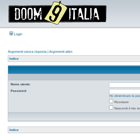
Login
Argomenti senza risposta
|
Argomenti attivi
Indice
Nome utente:
Password:
Ho dimenticato la pa
Ricordami
Nascondi il mio s
Indice