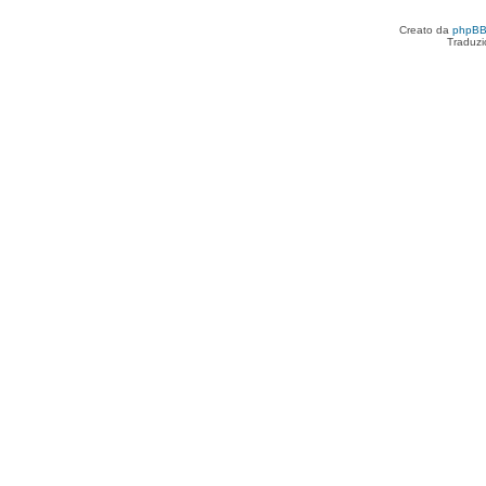
Creato da
phpB
Traduzi