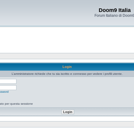
Doom9 Italia
Forum Italiano di Doom
Login
L’amministratore richiede che tu sia iscritto e connesso per vedere i profili utente.
ssword
tato per questa sessione