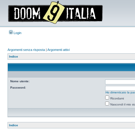
Login
Argomenti senza risposta
|
Argomenti attivi
Indice
Nome utente:
Password:
Ho dimenticato la pa
Ricordami
Nascondi il mio s
Indice