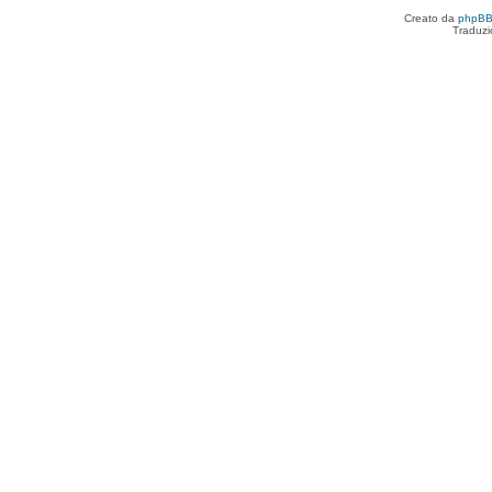
Creato da
phpB
Traduzi