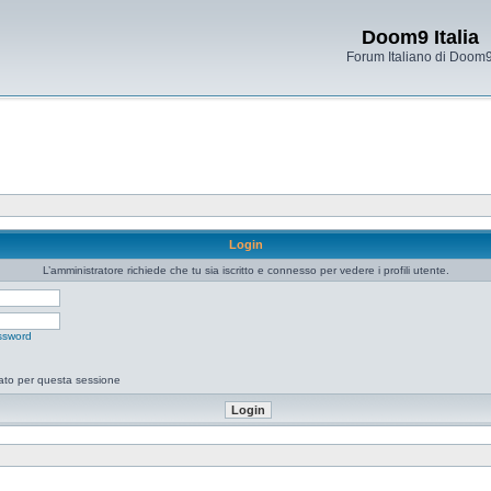
Doom9 Italia
Forum Italiano di Doom
Login
L’amministratore richiede che tu sia iscritto e connesso per vedere i profili utente.
ssword
tato per questa sessione