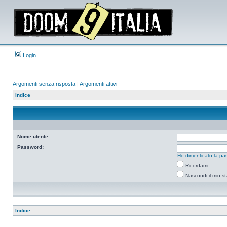
Login
Argomenti senza risposta
|
Argomenti attivi
Indice
Nome utente:
Password:
Ho dimenticato la pa
Ricordami
Nascondi il mio s
Indice