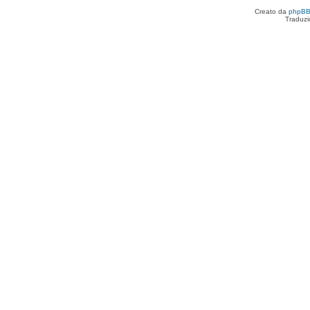
Creato da
phpB
Traduzi