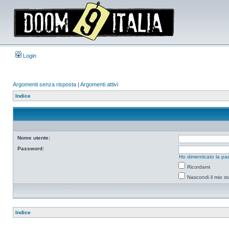
Login
Argomenti senza risposta
|
Argomenti attivi
Indice
Nome utente:
Password:
Ho dimenticato la pa
Ricordami
Nascondi il mio s
Indice