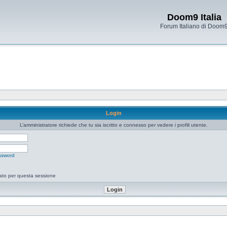
Doom9 Italia
Forum Italiano di Doom
Login
L’amministratore richiede che tu sia iscritto e connesso per vedere i profili utente.
ssword
tato per questa sessione