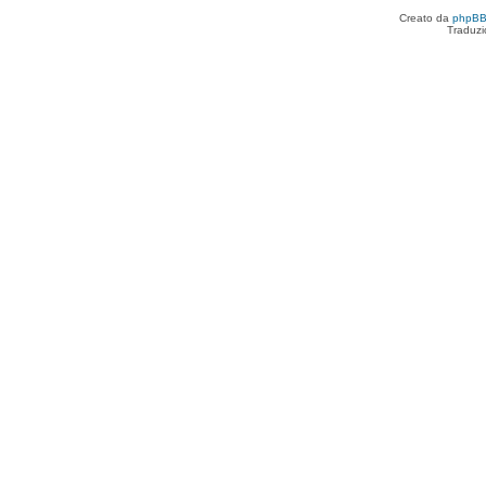
Creato da
phpB
Traduzi