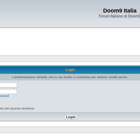
Doom9 Italia
Forum Italiano di Doom
Login
L’amministratore richiede che tu sia iscritto e connesso per vedere i profili utente.
ssword
tato per questa sessione