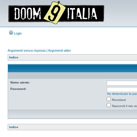
Login
Argomenti senza risposta
|
Argomenti attivi
Indice
Nome utente:
Password:
Ho dimenticato la pa
Ricordami
Nascondi il mio s
Indice