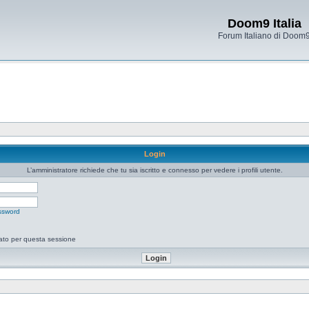
Doom9 Italia
Forum Italiano di Doom
Login
L’amministratore richiede che tu sia iscritto e connesso per vedere i profili utente.
ssword
tato per questa sessione