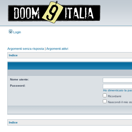
Login
Argomenti senza risposta
|
Argomenti attivi
Indice
Nome utente:
Password:
Ho dimenticato la pa
Ricordami
Nascondi il mio s
Indice