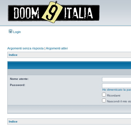
Login
Argomenti senza risposta
|
Argomenti attivi
Indice
Nome utente:
Password:
Ho dimenticato la pa
Ricordami
Nascondi il mio s
Indice