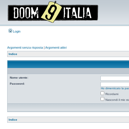
Login
Argomenti senza risposta
|
Argomenti attivi
Indice
Nome utente:
Password:
Ho dimenticato la pa
Ricordami
Nascondi il mio s
Indice