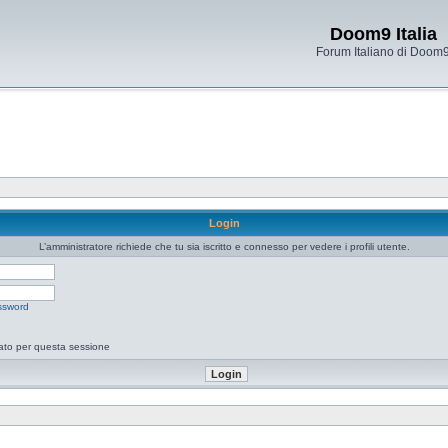
Doom9 Italia
Forum Italiano di Doom
Login
L’amministratore richiede che tu sia iscritto e connesso per vedere i profili utente.
ssword
tato per questa sessione