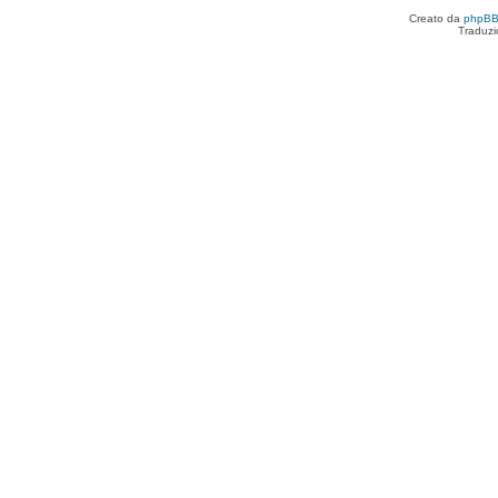
Creato da
phpB
Traduzi