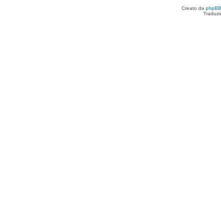
Creato da
phpB
Traduzi