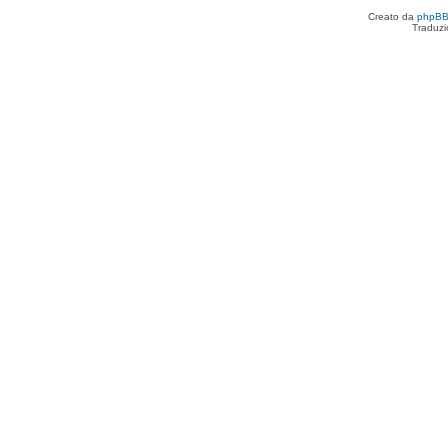
Creato da
phpB
Traduzi