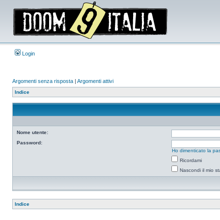
Login
Argomenti senza risposta
|
Argomenti attivi
Indice
Nome utente:
Password:
Ho dimenticato la pa
Ricordami
Nascondi il mio s
Indice