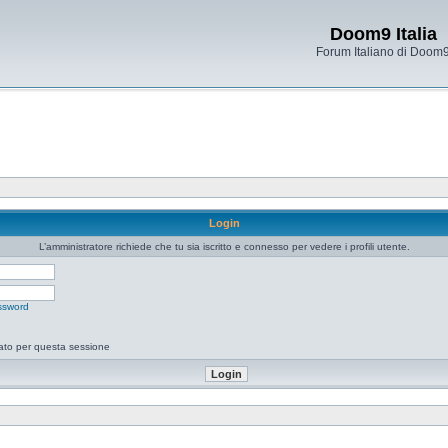
Doom9 Italia
Forum Italiano di Doom
Login
L’amministratore richiede che tu sia iscritto e connesso per vedere i profili utente.
ssword
tato per questa sessione