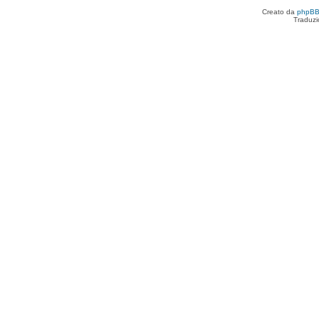
Creato da
phpB
Traduzi