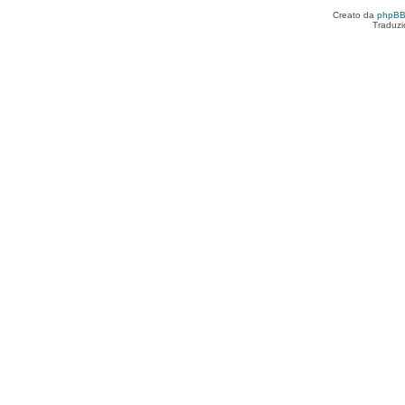
Creato da
phpB
Traduzi