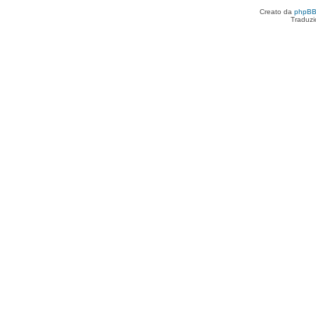
Creato da
phpB
Traduzi