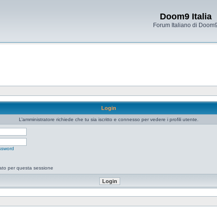
Doom9 Italia
Forum Italiano di Doom
Login
L’amministratore richiede che tu sia iscritto e connesso per vedere i profili utente.
ssword
tato per questa sessione