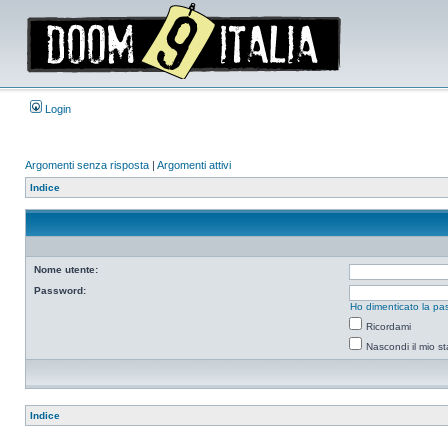
Login
Argomenti senza risposta
|
Argomenti attivi
Indice
Nome utente:
Password:
Ho dimenticato la pa
Ricordami
Nascondi il mio s
Indice