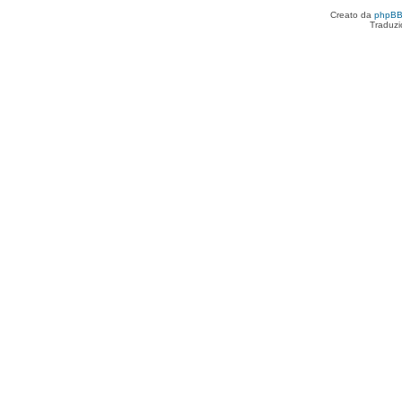
Creato da
phpB
Traduzi