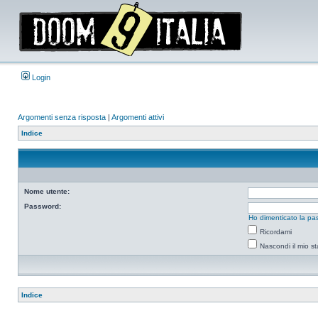
Login
Argomenti senza risposta
|
Argomenti attivi
Indice
Nome utente:
Password:
Ho dimenticato la pa
Ricordami
Nascondi il mio s
Indice