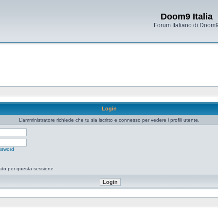
Doom9 Italia
Forum Italiano di Doom
Login
L’amministratore richiede che tu sia iscritto e connesso per vedere i profili utente.
ssword
tato per questa sessione