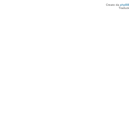
Creato da
phpB
Traduzi