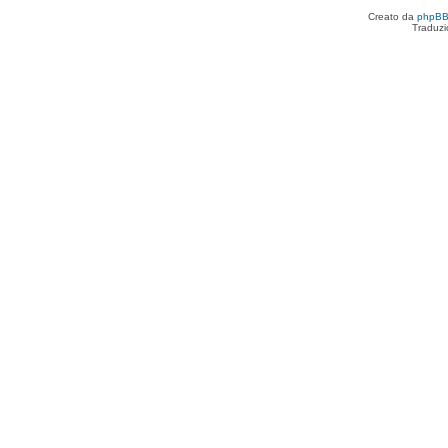
Creato da
phpB
Traduzi