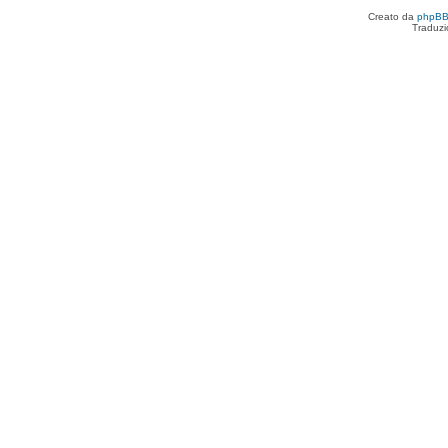
Creato da
phpB
Traduzi