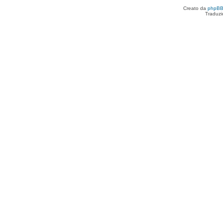
Creato da
phpB
Traduzi