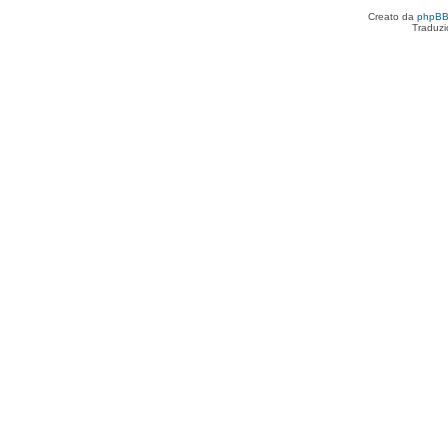
Creato da
phpB
Traduzi