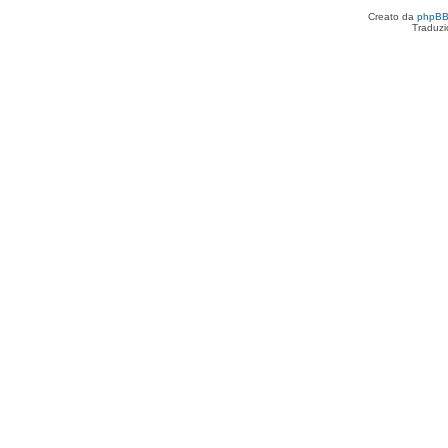
Creato da
phpB
Traduzi