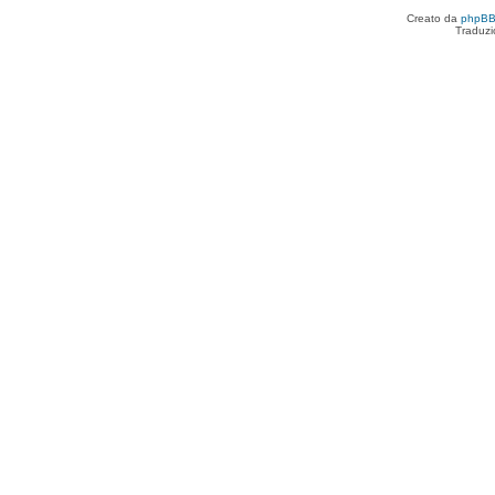
Creato da
phpB
Traduzi