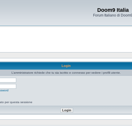
Doom9 Italia
Forum Italiano di Doom
Login
L’amministratore richiede che tu sia iscritto e connesso per vedere i profili utente.
ssword
tato per questa sessione