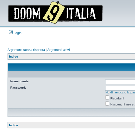
Login
Argomenti senza risposta
|
Argomenti attivi
Indice
Nome utente:
Password:
Ho dimenticato la pa
Ricordami
Nascondi il mio s
Indice