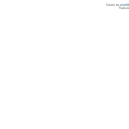
Creato da
phpB
Traduzi