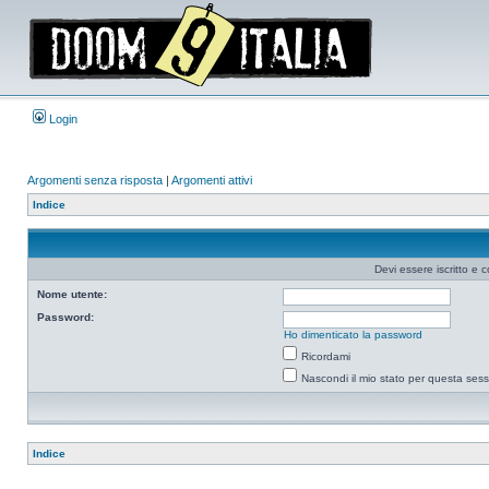
Login
Argomenti senza risposta
|
Argomenti attivi
Indice
Devi essere iscritto e 
Nome utente:
Password:
Ho dimenticato la password
Ricordami
Nascondi il mio stato per questa ses
Indice