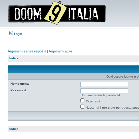
Login
Argomenti senza risposta
|
Argomenti attivi
Indice
Devi essere iscritto e 
Nome utente:
Password:
Ho dimenticato la password
Ricordami
Nascondi il mio stato per questa ses
Indice