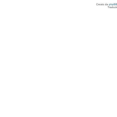
Creato da
phpB
Traduzi