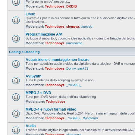
Per la gente un po' inesperta...
Moderatori:
Technoboyz
,
DKDIB
Nessun
messaggio
Linux
da
leggere
Questo è il posto in cui parlare di tutto quello che è audio/video digitale che 
distribuzione...
Nessun
Moderatori:
Technoboyz
,
sherpya
,
blueseb
messaggio
da
Programmazione A/V
leggere
Sviluppo di nuovi tool, coding e idee applicative - questo è l'angolo dei tecnic
Moderatori:
Technoboyz
,
kaiousama
Nessun
messaggio
da
Coding e Decoding
leggere
Acquisizione e montaggio non lineare
Tutto per acquisire audio e video da digitale e da analogico - DVB e montagg
Moderatori:
Technoboyz
,
Donny
,
sack72
Nessun
messaggio
AviSynth
da
leggere
Tutta la potenza dello scripting avanzato e non...
Moderatori:
Technoboyz
,
_YuSaKu_
Nessun
messaggio
MPEG-2 e DVD
da
leggere
Tutto per i DVD Video, dalla codifica all'authoring
Moderatore:
Technoboyz
Nessun
messaggio
MPEG-4 e nuovi formati video
da
leggere
Divx, Xvid, Windows Media, Real, x.264, Nero... il mare magnum della codi
Moderatori:
Technoboyz
,
_YuSaKu_
,
Windtears
Nessun
messaggio
Audio
da
leggere
Trattare l'audio digitale in ogni forma, dal classico MP3 all'evolutissimo 
Moderatori:
Technoboyz
,
clarknova