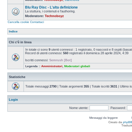
Nessun
messaggio
Blu Ray Disc - L'alta definizione
da
leggere
La stuttura, i contenuti e l'authoring.
Moderatore:
Technoboyz
Nessun
messaggio
Cancella cookie
Contattaci
da
leggere
Indice
Chi c’è in linea
In totale ci sono
9
utenti connessi : 1 registrato, 0 nascosti e 8 ospiti (basato s
Record di utenti connessi:
560
registrato il domenica 28 aprile 2024, 4:39
Iscritti connessi:
Semrush [Bot]
Legenda ::
Amministratori
,
Moderatori globali
Statistiche
Totale messaggi
2790
| Totale argomenti
355
| Totale iscritti
3631
| Ultimo is
Login
Nome utente:
Password:
Messaggi da leggere
Creato da
phpB
Traduzi