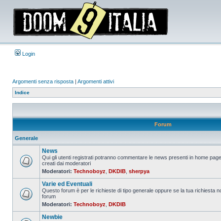
Login
Argomenti senza risposta
|
Argomenti attivi
Indice
Forum
Generale
News
Qui gli utenti registrati potranno commentare le news presenti in home page
creati dai moderatori
Nessun
Moderatori:
Technoboyz
,
DKDIB
,
sherpya
messaggio
da
Varie ed Eventuali
leggere
Questo forum è per le richieste di tipo generale oppure se la tua richiesta no
forum
Nessun
Moderatori:
Technoboyz
,
DKDIB
messaggio
da
Newbie
leggere