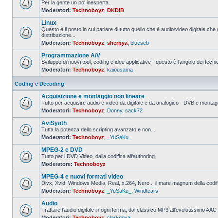
Per la gente un po' inesperta...
Moderatori:
Technoboyz
,
DKDIB
Nessun
messaggio
Linux
da
leggere
Questo è il posto in cui parlare di tutto quello che è audio/video digitale che 
distribuzione...
Nessun
Moderatori:
Technoboyz
,
sherpya
,
blueseb
messaggio
da
Programmazione A/V
leggere
Sviluppo di nuovi tool, coding e idee applicative - questo è l'angolo dei tecnic
Moderatori:
Technoboyz
,
kaiousama
Nessun
messaggio
da
Coding e Decoding
leggere
Acquisizione e montaggio non lineare
Tutto per acquisire audio e video da digitale e da analogico - DVB e montagg
Moderatori:
Technoboyz
,
Donny
,
sack72
Nessun
messaggio
AviSynth
da
leggere
Tutta la potenza dello scripting avanzato e non...
Moderatori:
Technoboyz
,
_YuSaKu_
Nessun
messaggio
MPEG-2 e DVD
da
leggere
Tutto per i DVD Video, dalla codifica all'authoring
Moderatore:
Technoboyz
Nessun
messaggio
MPEG-4 e nuovi formati video
da
leggere
Divx, Xvid, Windows Media, Real, x.264, Nero... il mare magnum della codi
Moderatori:
Technoboyz
,
_YuSaKu_
,
Windtears
Nessun
messaggio
Audio
da
leggere
Trattare l'audio digitale in ogni forma, dal classico MP3 all'evolutissimo 
Moderatori:
Technoboyz
,
clarknova