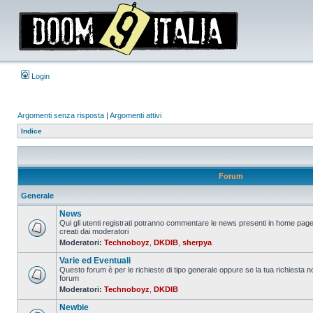
Login
Argomenti senza risposta
|
Argomenti attivi
Indice
Forum
Generale
News
Qui gli utenti registrati potranno commentare le news presenti in home page
creati dai moderatori
Nessun
Moderatori:
Technoboyz
,
DKDIB
,
sherpya
messaggio
da
Varie ed Eventuali
leggere
Questo forum è per le richieste di tipo generale oppure se la tua richiesta no
forum
Nessun
Moderatori:
Technoboyz
,
DKDIB
messaggio
da
Newbie
leggere