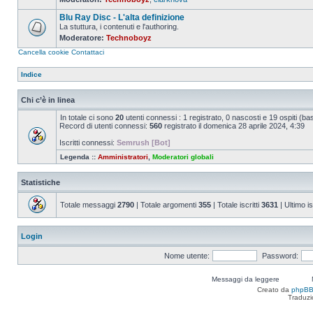
Nessun
messaggio
Blu Ray Disc - L'alta definizione
da
leggere
La stuttura, i contenuti e l'authoring.
Moderatore:
Technoboyz
Nessun
messaggio
Cancella cookie
Contattaci
da
leggere
Indice
Chi c’è in linea
In totale ci sono
20
utenti connessi : 1 registrato, 0 nascosti e 19 ospiti (basat
Record di utenti connessi:
560
registrato il domenica 28 aprile 2024, 4:39
Iscritti connessi:
Semrush [Bot]
Legenda ::
Amministratori
,
Moderatori globali
Statistiche
Totale messaggi
2790
| Totale argomenti
355
| Totale iscritti
3631
| Ultimo is
Login
Nome utente:
Password:
Messaggi da leggere
Creato da
phpB
Traduzi