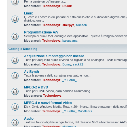
Per la gente un po' inesperta...
Moderatori:
Technoboyz
,
DKDIB
Nessun
messaggio
Linux
da
leggere
Questo è il posto in cui parlare di tutto quello che è audio/video digitale che 
distribuzione...
Nessun
Moderatori:
Technoboyz
,
sherpya
,
blueseb
messaggio
da
Programmazione A/V
leggere
Sviluppo di nuovi tool, coding e idee applicative - questo è l'angolo dei tecnic
Moderatori:
Technoboyz
,
kaiousama
Nessun
messaggio
da
Coding e Decoding
leggere
Acquisizione e montaggio non lineare
Tutto per acquisire audio e video da digitale e da analogico - DVB e montagg
Moderatori:
Technoboyz
,
Donny
,
sack72
Nessun
messaggio
AviSynth
da
leggere
Tutta la potenza dello scripting avanzato e non...
Moderatori:
Technoboyz
,
_YuSaKu_
Nessun
messaggio
MPEG-2 e DVD
da
leggere
Tutto per i DVD Video, dalla codifica all'authoring
Moderatore:
Technoboyz
Nessun
messaggio
MPEG-4 e nuovi formati video
da
leggere
Divx, Xvid, Windows Media, Real, x.264, Nero... il mare magnum della codi
Moderatori:
Technoboyz
,
_YuSaKu_
,
Windtears
Nessun
messaggio
Audio
da
leggere
Trattare l'audio digitale in ogni forma, dal classico MP3 all'evolutissimo 
Moderatori:
Technoboyz
,
clarknova