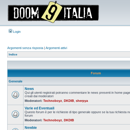
Login
Argomenti senza risposta
|
Argomenti attivi
Indice
Forum
Generale
News
Qui gli utenti registrati potranno commentare le news presenti in home page
creati dai moderatori
Nessun
Moderatori:
Technoboyz
,
DKDIB
,
sherpya
messaggio
da
Varie ed Eventuali
leggere
Questo forum è per le richieste di tipo generale oppure se la tua richiesta no
forum
Nessun
Moderatori:
Technoboyz
,
DKDIB
messaggio
da
Newbie
leggere