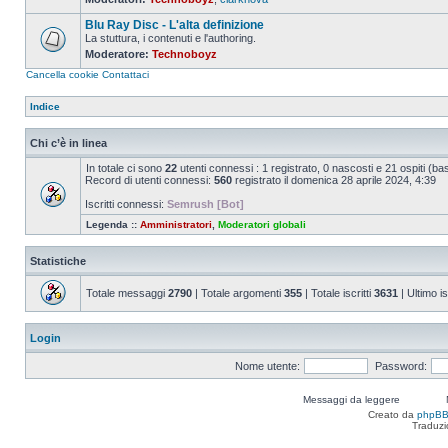
Nessun
messaggio
Blu Ray Disc - L'alta definizione
da
leggere
La stuttura, i contenuti e l'authoring.
Moderatore:
Technoboyz
Nessun
messaggio
Cancella cookie
Contattaci
da
leggere
Indice
Chi c’è in linea
In totale ci sono
22
utenti connessi : 1 registrato, 0 nascosti e 21 ospiti (basat
Record di utenti connessi:
560
registrato il domenica 28 aprile 2024, 4:39
Iscritti connessi:
Semrush [Bot]
Legenda ::
Amministratori
,
Moderatori globali
Statistiche
Totale messaggi
2790
| Totale argomenti
355
| Totale iscritti
3631
| Ultimo is
Login
Nome utente:
Password:
Messaggi da leggere
Creato da
phpB
Traduzi