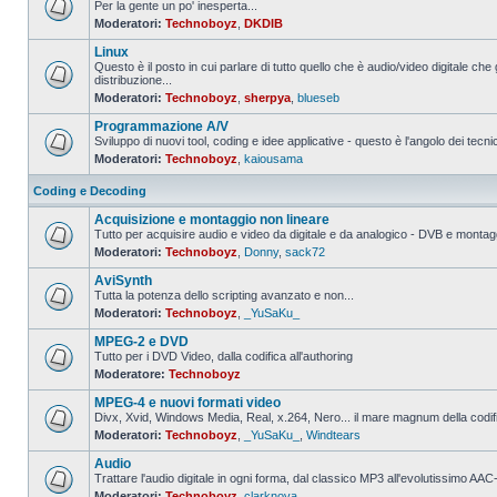
Per la gente un po' inesperta...
Moderatori:
Technoboyz
,
DKDIB
Nessun
messaggio
Linux
da
leggere
Questo è il posto in cui parlare di tutto quello che è audio/video digitale che 
distribuzione...
Nessun
Moderatori:
Technoboyz
,
sherpya
,
blueseb
messaggio
da
Programmazione A/V
leggere
Sviluppo di nuovi tool, coding e idee applicative - questo è l'angolo dei tecnic
Moderatori:
Technoboyz
,
kaiousama
Nessun
messaggio
da
Coding e Decoding
leggere
Acquisizione e montaggio non lineare
Tutto per acquisire audio e video da digitale e da analogico - DVB e montagg
Moderatori:
Technoboyz
,
Donny
,
sack72
Nessun
messaggio
AviSynth
da
leggere
Tutta la potenza dello scripting avanzato e non...
Moderatori:
Technoboyz
,
_YuSaKu_
Nessun
messaggio
MPEG-2 e DVD
da
leggere
Tutto per i DVD Video, dalla codifica all'authoring
Moderatore:
Technoboyz
Nessun
messaggio
MPEG-4 e nuovi formati video
da
leggere
Divx, Xvid, Windows Media, Real, x.264, Nero... il mare magnum della codi
Moderatori:
Technoboyz
,
_YuSaKu_
,
Windtears
Nessun
messaggio
Audio
da
leggere
Trattare l'audio digitale in ogni forma, dal classico MP3 all'evolutissimo 
Moderatori:
Technoboyz
,
clarknova