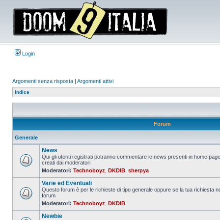
Login
Argomenti senza risposta
|
Argomenti attivi
Indice
Forum
Generale
News
Qui gli utenti registrati potranno commentare le news presenti in home page
creati dai moderatori
Nessun
Moderatori:
Technoboyz
,
DKDIB
,
sherpya
messaggio
da
Varie ed Eventuali
leggere
Questo forum è per le richieste di tipo generale oppure se la tua richiesta no
forum
Nessun
Moderatori:
Technoboyz
,
DKDIB
messaggio
da
Newbie
leggere