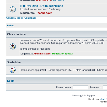
Nessun
messaggio
Blu Ray Disc - L'alta definizione
da
leggere
La stuttura, i contenuti e l'authoring.
Moderatore:
Technoboyz
Nessun
messaggio
Cancella cookie
Contattaci
da
leggere
Indice
Chi c’è in linea
In totale ci sono
29
utenti connessi : 0 registrati, 0 nascosti e 29 ospiti (basat
Record di utenti connessi:
560
registrato il domenica 28 aprile 2024, 4:39
Iscritti connessi: Nessuno
Legenda ::
Amministratori
,
Moderatori globali
Statistiche
Totale messaggi
2790
| Totale argomenti
355
| Totale iscritti
3631
| Ultimo is
Login
Nome utente:
Password:
Messaggi da leggere
Creato da
phpB
Traduzi