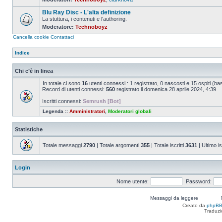
Nessun
messaggio
Blu Ray Disc - L'alta definizione
da
leggere
La stuttura, i contenuti e l'authoring.
Moderatore:
Technoboyz
Nessun
messaggio
Cancella cookie
Contattaci
da
leggere
Indice
Chi c’è in linea
In totale ci sono
16
utenti connessi : 1 registrato, 0 nascosti e 15 ospiti (basat
Record di utenti connessi:
560
registrato il domenica 28 aprile 2024, 4:39
Iscritti connessi:
Semrush [Bot]
Legenda ::
Amministratori
,
Moderatori globali
Statistiche
Totale messaggi
2790
| Totale argomenti
355
| Totale iscritti
3631
| Ultimo is
Login
Nome utente:
Password:
Messaggi da leggere
Creato da
phpB
Traduzi