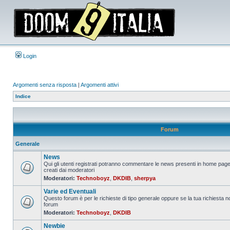
Login
Argomenti senza risposta
|
Argomenti attivi
Indice
Forum
Generale
News
Qui gli utenti registrati potranno commentare le news presenti in home page
creati dai moderatori
Nessun
Moderatori:
Technoboyz
,
DKDIB
,
sherpya
messaggio
da
Varie ed Eventuali
leggere
Questo forum è per le richieste di tipo generale oppure se la tua richiesta no
forum
Nessun
Moderatori:
Technoboyz
,
DKDIB
messaggio
da
Newbie
leggere