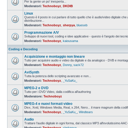
Per la gente un po' inesperta...
Moderatori:
Technoboyz
,
DKDIB
Nessun
messaggio
Linux
da
leggere
Questo è il posto in cui parlare di tutto quello che è audio/video digitale che 
distribuzione...
Nessun
Moderatori:
Technoboyz
,
sherpya
,
blueseb
messaggio
da
Programmazione A/V
leggere
Sviluppo di nuovi tool, coding e idee applicative - questo è l'angolo dei tecnic
Moderatori:
Technoboyz
,
kaiousama
Nessun
messaggio
da
Coding e Decoding
leggere
Acquisizione e montaggio non lineare
Tutto per acquisire audio e video da digitale e da analogico - DVB e montagg
Moderatori:
Technoboyz
,
Donny
,
sack72
Nessun
messaggio
AviSynth
da
leggere
Tutta la potenza dello scripting avanzato e non...
Moderatori:
Technoboyz
,
_YuSaKu_
Nessun
messaggio
MPEG-2 e DVD
da
leggere
Tutto per i DVD Video, dalla codifica all'authoring
Moderatore:
Technoboyz
Nessun
messaggio
MPEG-4 e nuovi formati video
da
leggere
Divx, Xvid, Windows Media, Real, x.264, Nero... il mare magnum della codi
Moderatori:
Technoboyz
,
_YuSaKu_
,
Windtears
Nessun
messaggio
Audio
da
leggere
Trattare l'audio digitale in ogni forma, dal classico MP3 all'evolutissimo 
Moderatori:
Technoboyz
,
clarknova