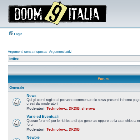
Login
Argomenti senza risposta
|
Argomenti attivi
Indice
Forum
Generale
News
Qui gli utenti registrati potranno commentare le news presenti in home page
creati dai moderatori
Nessun
Moderatori:
Technoboyz
,
DKDIB
,
sherpya
messaggio
da
Varie ed Eventuali
leggere
Questo forum è per le richieste di tipo generale oppure se la tua richiesta no
forum
Nessun
Moderatori:
Technoboyz
,
DKDIB
messaggio
da
Newbie
leggere