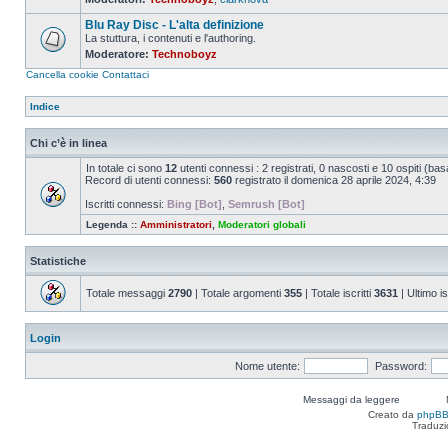
Nessun
messaggio
Blu Ray Disc - L'alta definizione
da
leggere
La stuttura, i contenuti e l'authoring.
Moderatore:
Technoboyz
Nessun
messaggio
Cancella cookie
Contattaci
da
leggere
Indice
Chi c’è in linea
In totale ci sono
12
utenti connessi : 2 registrati, 0 nascosti e 10 ospiti (basat
Record di utenti connessi:
560
registrato il domenica 28 aprile 2024, 4:39
Iscritti connessi:
Bing [Bot]
,
Semrush [Bot]
Legenda ::
Amministratori
,
Moderatori globali
Statistiche
Totale messaggi
2790
| Totale argomenti
355
| Totale iscritti
3631
| Ultimo is
Login
Nome utente:
Password:
Messaggi da leggere
Creato da
phpB
Traduzi