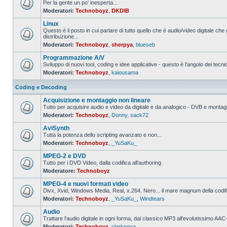
Per la gente un po' inesperta...
Moderatori:
Technoboyz
,
DKDIB
Nessun
messaggio
Linux
da
leggere
Questo è il posto in cui parlare di tutto quello che è audio/video digitale che 
distribuzione...
Nessun
Moderatori:
Technoboyz
,
sherpya
,
blueseb
messaggio
da
Programmazione A/V
leggere
Sviluppo di nuovi tool, coding e idee applicative - questo è l'angolo dei tecnic
Moderatori:
Technoboyz
,
kaiousama
Nessun
messaggio
da
Coding e Decoding
leggere
Acquisizione e montaggio non lineare
Tutto per acquisire audio e video da digitale e da analogico - DVB e montagg
Moderatori:
Technoboyz
,
Donny
,
sack72
Nessun
messaggio
AviSynth
da
leggere
Tutta la potenza dello scripting avanzato e non...
Moderatori:
Technoboyz
,
_YuSaKu_
Nessun
messaggio
MPEG-2 e DVD
da
leggere
Tutto per i DVD Video, dalla codifica all'authoring
Moderatore:
Technoboyz
Nessun
messaggio
MPEG-4 e nuovi formati video
da
leggere
Divx, Xvid, Windows Media, Real, x.264, Nero... il mare magnum della codi
Moderatori:
Technoboyz
,
_YuSaKu_
,
Windtears
Nessun
messaggio
Audio
da
leggere
Trattare l'audio digitale in ogni forma, dal classico MP3 all'evolutissimo 
Moderatori:
Technoboyz
,
clarknova