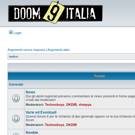
Login
Argomenti senza risposta
|
Argomenti attivi
Indice
Forum
Generale
News
Qui gli utenti registrati potranno commentare le news presenti in home page
creati dai moderatori
Nessun
Moderatori:
Technoboyz
,
DKDIB
,
sherpya
messaggio
da
Varie ed Eventuali
leggere
Questo forum è per le richieste di tipo generale oppure se la tua richiesta no
forum
Nessun
Moderatori:
Technoboyz
,
DKDIB
messaggio
da
Newbie
leggere