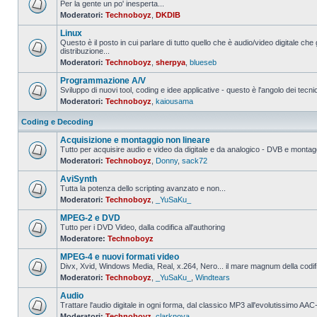
Per la gente un po' inesperta...
Moderatori:
Technoboyz
,
DKDIB
Nessun
messaggio
Linux
da
leggere
Questo è il posto in cui parlare di tutto quello che è audio/video digitale che 
distribuzione...
Nessun
Moderatori:
Technoboyz
,
sherpya
,
blueseb
messaggio
da
Programmazione A/V
leggere
Sviluppo di nuovi tool, coding e idee applicative - questo è l'angolo dei tecnic
Moderatori:
Technoboyz
,
kaiousama
Nessun
messaggio
da
Coding e Decoding
leggere
Acquisizione e montaggio non lineare
Tutto per acquisire audio e video da digitale e da analogico - DVB e montagg
Moderatori:
Technoboyz
,
Donny
,
sack72
Nessun
messaggio
AviSynth
da
leggere
Tutta la potenza dello scripting avanzato e non...
Moderatori:
Technoboyz
,
_YuSaKu_
Nessun
messaggio
MPEG-2 e DVD
da
leggere
Tutto per i DVD Video, dalla codifica all'authoring
Moderatore:
Technoboyz
Nessun
messaggio
MPEG-4 e nuovi formati video
da
leggere
Divx, Xvid, Windows Media, Real, x.264, Nero... il mare magnum della codi
Moderatori:
Technoboyz
,
_YuSaKu_
,
Windtears
Nessun
messaggio
Audio
da
leggere
Trattare l'audio digitale in ogni forma, dal classico MP3 all'evolutissimo 
Moderatori:
Technoboyz
,
clarknova