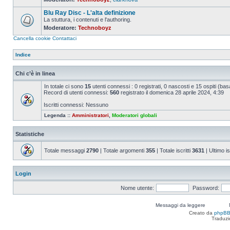
Nessun
messaggio
Blu Ray Disc - L'alta definizione
da
leggere
La stuttura, i contenuti e l'authoring.
Moderatore:
Technoboyz
Nessun
messaggio
Cancella cookie
Contattaci
da
leggere
Indice
Chi c’è in linea
In totale ci sono
15
utenti connessi : 0 registrati, 0 nascosti e 15 ospiti (basat
Record di utenti connessi:
560
registrato il domenica 28 aprile 2024, 4:39
Iscritti connessi: Nessuno
Legenda ::
Amministratori
,
Moderatori globali
Statistiche
Totale messaggi
2790
| Totale argomenti
355
| Totale iscritti
3631
| Ultimo is
Login
Nome utente:
Password:
Messaggi da leggere
Creato da
phpB
Traduzi