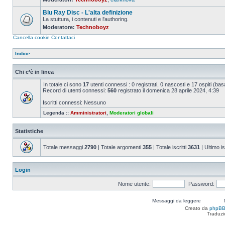
Nessun
messaggio
Blu Ray Disc - L'alta definizione
da
leggere
La stuttura, i contenuti e l'authoring.
Moderatore:
Technoboyz
Nessun
messaggio
Cancella cookie
Contattaci
da
leggere
Indice
Chi c’è in linea
In totale ci sono
17
utenti connessi : 0 registrati, 0 nascosti e 17 ospiti (basat
Record di utenti connessi:
560
registrato il domenica 28 aprile 2024, 4:39
Iscritti connessi: Nessuno
Legenda ::
Amministratori
,
Moderatori globali
Statistiche
Totale messaggi
2790
| Totale argomenti
355
| Totale iscritti
3631
| Ultimo is
Login
Nome utente:
Password:
Messaggi da leggere
Creato da
phpB
Traduzi