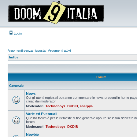
Login
Argomenti senza risposta
|
Argomenti attivi
Indice
Forum
Generale
News
Qui gli utenti registrati potranno commentare le news presenti in home page
creati dai moderatori
Nessun
Moderatori:
Technoboyz
,
DKDIB
,
sherpya
messaggio
da
Varie ed Eventuali
leggere
Questo forum è per le richieste di tipo generale oppure se la tua richiesta no
forum
Nessun
Moderatori:
Technoboyz
,
DKDIB
messaggio
da
Newbie
leggere