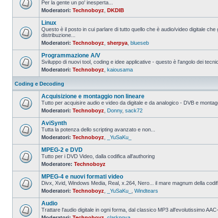
Per la gente un po' inesperta...
Moderatori:
Technoboyz
,
DKDIB
Nessun
messaggio
Linux
da
leggere
Questo è il posto in cui parlare di tutto quello che è audio/video digitale che 
distribuzione...
Nessun
Moderatori:
Technoboyz
,
sherpya
,
blueseb
messaggio
da
Programmazione A/V
leggere
Sviluppo di nuovi tool, coding e idee applicative - questo è l'angolo dei tecnic
Moderatori:
Technoboyz
,
kaiousama
Nessun
messaggio
da
Coding e Decoding
leggere
Acquisizione e montaggio non lineare
Tutto per acquisire audio e video da digitale e da analogico - DVB e montagg
Moderatori:
Technoboyz
,
Donny
,
sack72
Nessun
messaggio
AviSynth
da
leggere
Tutta la potenza dello scripting avanzato e non...
Moderatori:
Technoboyz
,
_YuSaKu_
Nessun
messaggio
MPEG-2 e DVD
da
leggere
Tutto per i DVD Video, dalla codifica all'authoring
Moderatore:
Technoboyz
Nessun
messaggio
MPEG-4 e nuovi formati video
da
leggere
Divx, Xvid, Windows Media, Real, x.264, Nero... il mare magnum della codi
Moderatori:
Technoboyz
,
_YuSaKu_
,
Windtears
Nessun
messaggio
Audio
da
leggere
Trattare l'audio digitale in ogni forma, dal classico MP3 all'evolutissimo 
Moderatori:
Technoboyz
,
clarknova