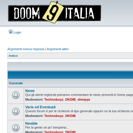
Login
Argomenti senza risposta
|
Argomenti attivi
Indice
Generale
News
Qui gli utenti registrati potranno commentare le news presenti in home page,
Moderatori:
Technoboyz
,
DKDIB
,
sherpya
Nessun
messaggio
Varie ed Eventuali
da
leggere
Questo forum è per le richieste di tipo generale oppure se la tua richiesta no
Moderatori:
Technoboyz
,
DKDIB
Nessun
messaggio
Newbie
da
leggere
Per la gente un po' inesperta...
Moderatori:
Technoboyz
,
DKDIB