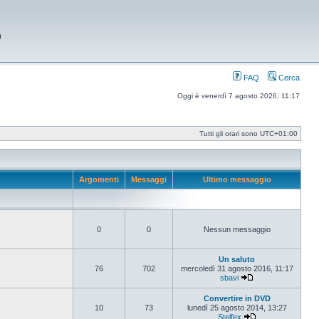
9
FAQ
Cerca
Oggi è venerdì 7 agosto 2026, 11:17
Tutti gli orari sono
UTC+01:00
Argomenti
Messaggi
Ultimo messaggio
0
0
Nessun messaggio
Un saluto
76
702
mercoledì 31 agosto 2016, 11:17
sbavi
Vedi ultimo messag
Convertire in DVD
10
73
lunedì 25 agosto 2014, 13:27
Stelfex