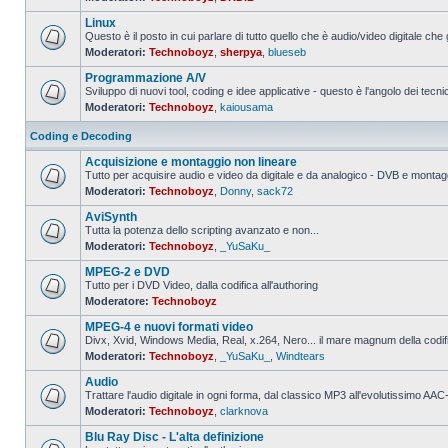
Nessun
messaggio
Linux
da
leggere
Questo è il posto in cui parlare di tutto quello che è audio/video digitale che 
Moderatori:
Technoboyz
,
sherpya
,
blueseb
Nessun
messaggio
Programmazione A/V
da
leggere
Sviluppo di nuovi tool, coding e idee applicative - questo è l'angolo dei tecnic
Moderatori:
Technoboyz
,
kaiousama
Nessun
messaggio
da
Coding e Decoding
leggere
Acquisizione e montaggio non lineare
Tutto per acquisire audio e video da digitale e da analogico - DVB e montagg
Moderatori:
Technoboyz
,
Donny
,
sack72
Nessun
messaggio
AviSynth
da
leggere
Tutta la potenza dello scripting avanzato e non...
Moderatori:
Technoboyz
,
_YuSaKu_
Nessun
messaggio
MPEG-2 e DVD
da
leggere
Tutto per i DVD Video, dalla codifica all'authoring
Moderatore:
Technoboyz
Nessun
messaggio
MPEG-4 e nuovi formati video
da
leggere
Divx, Xvid, Windows Media, Real, x.264, Nero... il mare magnum della codi
Moderatori:
Technoboyz
,
_YuSaKu_
,
Windtears
Nessun
messaggio
Audio
da
leggere
Trattare l'audio digitale in ogni forma, dal classico MP3 all'evolutissimo 
Moderatori:
Technoboyz
,
clarknova
Nessun
messaggio
Blu Ray Disc - L'alta definizione
da
leggere