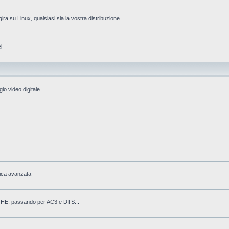
gira su Linux, qualsiasi sia la vostra distribuzione...
i
io video digitale
fica avanzata
AAC-HE, passando per AC3 e DTS...