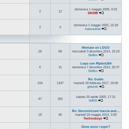
Vedi ultimo messa
domenica 1 maggio 2005, 9:32
2
12
DKDIB
Vedi ultimo messa
domenica 1 maggio 2005, 15:28
2
3
kaiousama
Vedi ultimo mes
Montare un LOGO
26
89
mercoledì 3 dicembre 2014, 10:18
Stelfex
Vedi ultimo messa
Logo con RIpbot264
6
31
domenica 7 dicembre 2014, 20:37
Stelfex
Vedi ultimo messa
Re: Guide
154
1347
martedì 28 febbraio 2017, 19:06
ghisirds
Vedi ultimo mess
sabato 30 aprile 2005, 17:31
47
352
VeRiS
Vedi ultimo messa
Re: Sincronizzare traccia aud…
18
95
martedì 20 maggio 2014, 3:09
Technoboyz
Vedi ultimo me
Dove sono i topic?