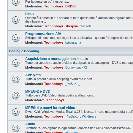
Per la gente un po' inesperta...
Moderatori:
Technoboyz
,
DKDIB
Nessun
messaggio
Linux
da
leggere
Questo è il posto in cui parlare di tutto quello che è audio/video digitale che 
distribuzione...
Nessun
Moderatori:
Technoboyz
,
sherpya
,
blueseb
messaggio
da
Programmazione A/V
leggere
Sviluppo di nuovi tool, coding e idee applicative - questo è l'angolo dei tecnic
Moderatori:
Technoboyz
,
kaiousama
Nessun
messaggio
da
Coding e Decoding
leggere
Acquisizione e montaggio non lineare
Tutto per acquisire audio e video da digitale e da analogico - DVB e montagg
Moderatori:
Technoboyz
,
Donny
,
sack72
Nessun
messaggio
AviSynth
da
leggere
Tutta la potenza dello scripting avanzato e non...
Moderatori:
Technoboyz
,
_YuSaKu_
Nessun
messaggio
MPEG-2 e DVD
da
leggere
Tutto per i DVD Video, dalla codifica all'authoring
Moderatore:
Technoboyz
Nessun
messaggio
MPEG-4 e nuovi formati video
da
leggere
Divx, Xvid, Windows Media, Real, x.264, Nero... il mare magnum della codi
Moderatori:
Technoboyz
,
_YuSaKu_
,
Windtears
Nessun
messaggio
Audio
da
leggere
Trattare l'audio digitale in ogni forma, dal classico MP3 all'evolutissimo 
Moderatori:
Technoboyz
,
clarknova