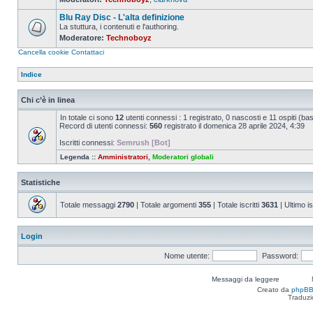
Nessun
messaggio
Blu Ray Disc - L'alta definizione
da
leggere
La stuttura, i contenuti e l'authoring.
Moderatore:
Technoboyz
Nessun
messaggio
Cancella cookie
Contattaci
da
leggere
Indice
Chi c’è in linea
In totale ci sono
12
utenti connessi : 1 registrato, 0 nascosti e 11 ospiti (basat
Record di utenti connessi:
560
registrato il domenica 28 aprile 2024, 4:39
Iscritti connessi:
Semrush [Bot]
Legenda ::
Amministratori
,
Moderatori globali
Statistiche
Totale messaggi
2790
| Totale argomenti
355
| Totale iscritti
3631
| Ultimo is
Login
Nome utente:
Password:
Messaggi da leggere
Creato da
phpB
Traduzi