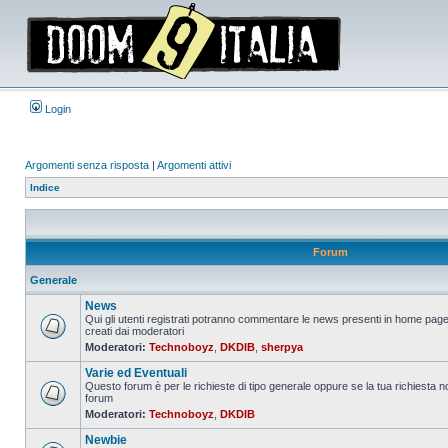
Login
Argomenti senza risposta
|
Argomenti attivi
Indice
Forum
Generale
News
Qui gli utenti registrati potranno commentare le news presenti in home page
creati dai moderatori
Nessun
Moderatori:
Technoboyz
,
DKDIB
,
sherpya
messaggio
da
Varie ed Eventuali
leggere
Questo forum è per le richieste di tipo generale oppure se la tua richiesta no
forum
Nessun
Moderatori:
Technoboyz
,
DKDIB
messaggio
da
Newbie
leggere