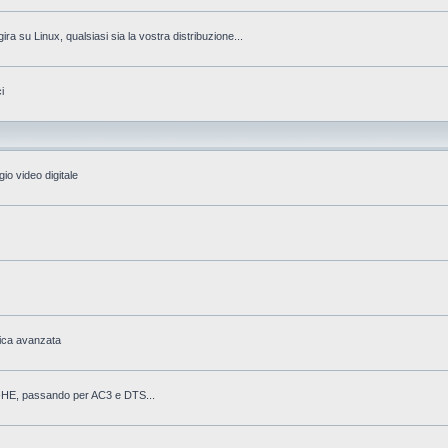
gira su Linux, qualsiasi sia la vostra distribuzione...
i
io video digitale
fica avanzata
AAC-HE, passando per AC3 e DTS...