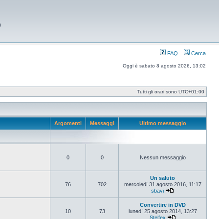
9
FAQ
Cerca
Oggi è sabato 8 agosto 2026, 13:02
Tutti gli orari sono
UTC+01:00
Argomenti
Messaggi
Ultimo messaggio
0
0
Nessun messaggio
Un saluto
76
702
mercoledì 31 agosto 2016, 11:17
sbavi
Vedi ultimo messag
Convertire in DVD
10
73
lunedì 25 agosto 2014, 13:27
Stelfex