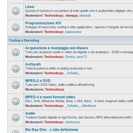
Nessun
messaggio
Linux
da
leggere
Questo è il posto in cui parlare di tutto quello che è audio/video digitale che 
Moderatori:
Technoboyz
,
sherpya
,
blueseb
Nessun
messaggio
Programmazione A/V
da
leggere
Sviluppo di nuovi tool, coding e idee applicative - questo è l'angolo dei tecnic
Moderatori:
Technoboyz
,
kaiousama
Nessun
messaggio
da
Coding e Decoding
leggere
Acquisizione e montaggio non lineare
Tutto per acquisire audio e video da digitale e da analogico - DVB e montagg
Moderatori:
Technoboyz
,
Donny
,
sack72
Nessun
messaggio
AviSynth
da
leggere
Tutta la potenza dello scripting avanzato e non...
Moderatori:
Technoboyz
,
_YuSaKu_
Nessun
messaggio
MPEG-2 e DVD
da
leggere
Tutto per i DVD Video, dalla codifica all'authoring
Moderatore:
Technoboyz
Nessun
messaggio
MPEG-4 e nuovi formati video
da
leggere
Divx, Xvid, Windows Media, Real, x.264, Nero... il mare magnum della codi
Moderatori:
Technoboyz
,
_YuSaKu_
,
Windtears
Nessun
messaggio
Audio
da
leggere
Trattare l'audio digitale in ogni forma, dal classico MP3 all'evolutissimo 
Moderatori:
Technoboyz
,
clarknova
Nessun
messaggio
Blu Ray Disc - L'alta definizione
da
leggere