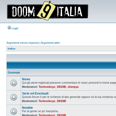
Login
Argomenti senza risposta
|
Argomenti attivi
Indice
Generale
News
Qui gli utenti registrati potranno commentare le news presenti in home page,
Moderatori:
Technoboyz
,
DKDIB
,
sherpya
Nessun
messaggio
Varie ed Eventuali
da
leggere
Questo forum è per le richieste di tipo generale oppure se la tua richiesta no
Moderatori:
Technoboyz
,
DKDIB
Nessun
messaggio
Newbie
da
leggere
Per la gente un po' inesperta...
Moderatori:
Technoboyz
,
DKDIB