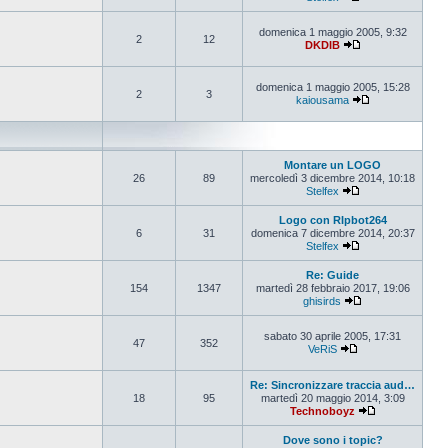
Vedi ultimo messa
domenica 1 maggio 2005, 9:32
2
12
DKDIB
Vedi ultimo messa
domenica 1 maggio 2005, 15:28
2
3
kaiousama
Vedi ultimo mes
Montare un LOGO
26
89
mercoledì 3 dicembre 2014, 10:18
Stelfex
Vedi ultimo messa
Logo con RIpbot264
6
31
domenica 7 dicembre 2014, 20:37
Stelfex
Vedi ultimo messa
Re: Guide
154
1347
martedì 28 febbraio 2017, 19:06
ghisirds
Vedi ultimo mess
sabato 30 aprile 2005, 17:31
47
352
VeRiS
Vedi ultimo messa
Re: Sincronizzare traccia aud…
18
95
martedì 20 maggio 2014, 3:09
Technoboyz
Vedi ultimo me
Dove sono i topic?