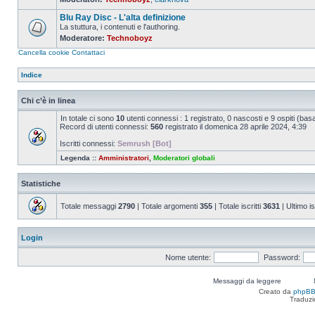
Nessun
messaggio
Blu Ray Disc - L'alta definizione
da
leggere
La stuttura, i contenuti e l'authoring.
Moderatore:
Technoboyz
Nessun
messaggio
Cancella cookie
Contattaci
da
leggere
Indice
Chi c’è in linea
In totale ci sono
10
utenti connessi : 1 registrato, 0 nascosti e 9 ospiti (basato
Record di utenti connessi:
560
registrato il domenica 28 aprile 2024, 4:39
Iscritti connessi:
Semrush [Bot]
Legenda ::
Amministratori
,
Moderatori globali
Statistiche
Totale messaggi
2790
| Totale argomenti
355
| Totale iscritti
3631
| Ultimo is
Login
Nome utente:
Password:
Messaggi da leggere
Creato da
phpB
Traduzi