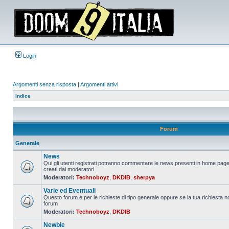
Login
Argomenti senza risposta
|
Argomenti attivi
Indice
Forum
Generale
News
Qui gli utenti registrati potranno commentare le news presenti in home page
creati dai moderatori
Nessun
Moderatori:
Technoboyz
,
DKDIB
,
sherpya
messaggio
da
Varie ed Eventuali
leggere
Questo forum è per le richieste di tipo generale oppure se la tua richiesta no
forum
Nessun
Moderatori:
Technoboyz
,
DKDIB
messaggio
da
Newbie
leggere