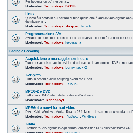
Per la gente un po' inesperta...
Moderatori:
Technoboyz
,
DKDIB
Nessun
messaggio
Linux
da
leggere
Questo è il posto in cui parlare di tutto quello che è audio/video digitale che 
distribuzione...
Nessun
Moderatori:
Technoboyz
,
sherpya
,
blueseb
messaggio
da
Programmazione A/V
leggere
Sviluppo di nuovi tool, coding e idee applicative - questo è l'angolo dei tecnic
Moderatori:
Technoboyz
,
kaiousama
Nessun
messaggio
da
Coding e Decoding
leggere
Acquisizione e montaggio non lineare
Tutto per acquisire audio e video da digitale e da analogico - DVB e montagg
Moderatori:
Technoboyz
,
Donny
,
sack72
Nessun
messaggio
AviSynth
da
leggere
Tutta la potenza dello scripting avanzato e non...
Moderatori:
Technoboyz
,
_YuSaKu_
Nessun
messaggio
MPEG-2 e DVD
da
leggere
Tutto per i DVD Video, dalla codifica all'authoring
Moderatore:
Technoboyz
Nessun
messaggio
MPEG-4 e nuovi formati video
da
leggere
Divx, Xvid, Windows Media, Real, x.264, Nero... il mare magnum della codi
Moderatori:
Technoboyz
,
_YuSaKu_
,
Windtears
Nessun
messaggio
Audio
da
leggere
Trattare l'audio digitale in ogni forma, dal classico MP3 all'evolutissimo 
Moderatori:
Technoboyz
,
clarknova